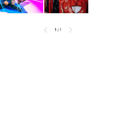
1
/
1
이전
이후